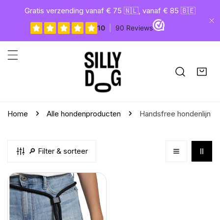
gaan naar artikel
Gratis verzending vanaf € 75 🇳🇱, vanaf € 85 🇧🇪
Di
Home
Alle hondenproducten
Handsfree hondenlijn
🔎 Filter & sorteer
Zee.Dog
handsfree
hondenlijn
120-