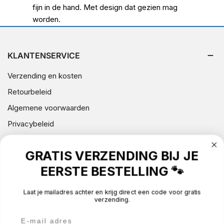
A
fijn in de hand. Met design dat gezien mag
worden.
M
E
KLANTENSERVICE
L
I
Verzending en kosten
N
Retourbeleid
G
Algemene voorwaarden
:
Privacybeleid
Contact gegevens (wettelijke kennisgeving)
GRATIS VERZENDING BIJ JE
Klachten
EERSTE BESTELLING 🐾
Over Silly Dog
Laat je mailadres achter en krijg direct een code voor gratis
verzending.
NIEUWSBRIEF