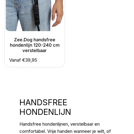
240
cm
verstelbaar
Zee.Dog handsfree
hondenlijn 120-240 cm
verstelbaar
Normale
Vanaf €39,95
prijs
V
HANDSFREE
E
HONDENLIJN
R
Handsfree hondenlijnen, verstelbaar en
Z
comfortabel. Vrije handen wanneer je wilt, of