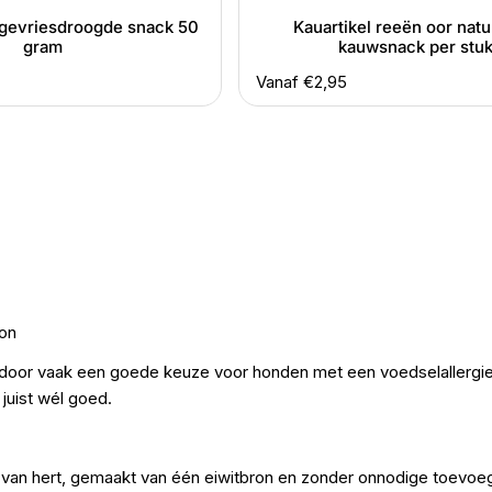
gevriesdroogde snack 50
Kauartikel reeën oor natu
gram
kauwsnack per stu
Normale
Vanaf €2,95
prijs
ron
rdoor vaak een goede keuze voor honden met een voedselallergie
juist wél goed.
ks van hert, gemaakt van één eiwitbron en zonder onnodige toevoe