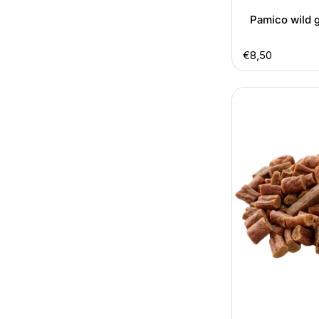
Pamico wild 
Normale
€8,50
prijs
Kauartikel
hert
natuurlijke
trainingssnacks
100
gram