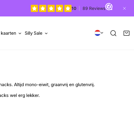
Dicht
LAND/R
 kaarten
Silly Sale
ks. Altijd mono-eiwit, graanvrij en glutenvrij.
cks wel erg lekker.