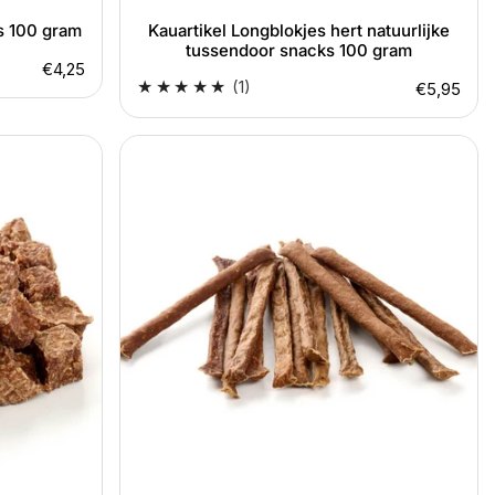
ks 100 gram
Kauartikel Longblokjes hert natuurlijke
tussendoor snacks 100 gram
Normale
€4,25
1
(1)
Normale
€5,95
prijs
totaal
prijs
aantal
Kauartikel
beoordelingen
hertensticks
natuurlijke
tussendoor
snack
100
gram