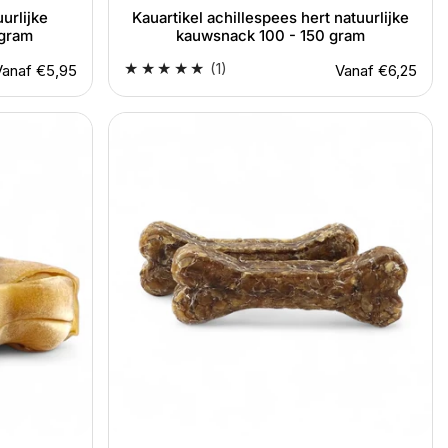
urlijke
Kauartikel achillespees hert natuurlijke
 gram
kauwsnack 100 - 150 gram
1
(1)
Normale
Vanaf €5,95
Normale
Vanaf €6,25
totaal
rijs
prijs
aantal
Dogboss
beoordelingen
hertenhuid
kauwbot
voor
puppy
en
senior
natuurlijke
kauwsnack
hond
12
en
17
cm