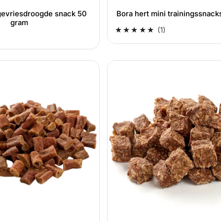
gevriesdroogde snack 50
Bora hert mini trainingssnac
gram
1
(1)
totaal
aantal
beoordelingen
Kauartikel
hertenblokjes
natuurlijke
tussendoor
snacks
100
gram