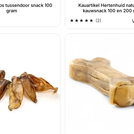
ips tussendoor snack 100
Kauartikel Hertenhuid natu
gram
kauwsnack 100 en 200
2
(2)
totaal
p
aantal
Dogboss
beoordelingen
hertenhuid
kauwbot
natuurlijke
kauwsnack
hond
12
en
17
cm