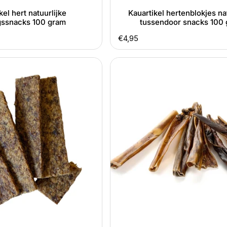
kel hert natuurlijke
Kauartikel hertenblokjes na
ngssnacks 100 gram
tussendoor snacks 100
Normale
€4,95
prijs
Kauartikel
Hertenhuid
natuurlijke
kauwsnack
100
en
200
gram