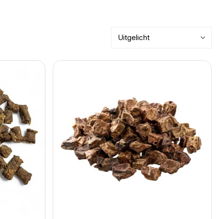
Sorteer
op:
Kauartikel
Longblokjes
hert
natuurlijke
tussendoor
snacks
100
gram