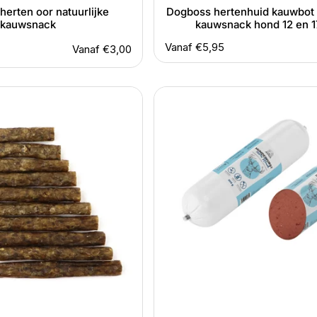
 herten oor natuurlijke
Dogboss hertenhuid kauwbot n
kauwsnack
kauwsnack hond 12 en 
2
Normale
Vanaf €5,95
Normale
Vanaf €3,00
prijs
totaal
prijs
aantal
Ayka
beoordelingen
hert
natuurlijke
hondenworst
200
en
400
gram