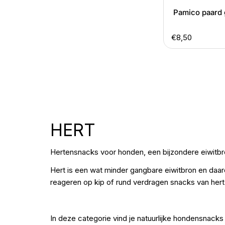
Pamico paard 
Normale
€8,50
prijs
V
HERT
E
Hertensnacks voor honden, een bijzondere eiwitb
R
Hert is een wat minder gangbare eiwitbron en daa
reageren op kip of rund verdragen snacks van hert 
Z
A
In deze categorie vind je natuurlijke hondensnac