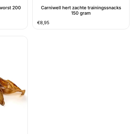
nworst 200
Carniwell hert zachte trainingssnacks
150 gram
Normale
€8,95
prijs