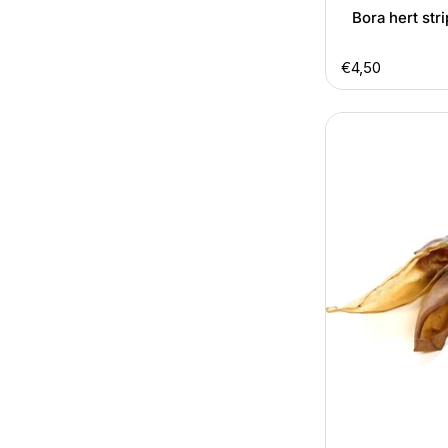
Bora hert str
Normale
€4,50
prijs
Kauartikel
herten
oor
natuurlijke
kauwsnack