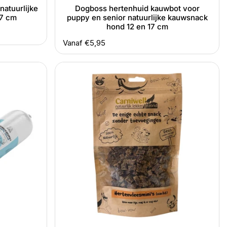
atuurlijke
Dogboss hertenhuid kauwbot voor
17 cm
puppy en senior natuurlijke kauwsnack
hond 12 en 17 cm
Normale
Vanaf €5,95
prijs
Carniwell
hert
zachte
trainingssnacks
150
gram