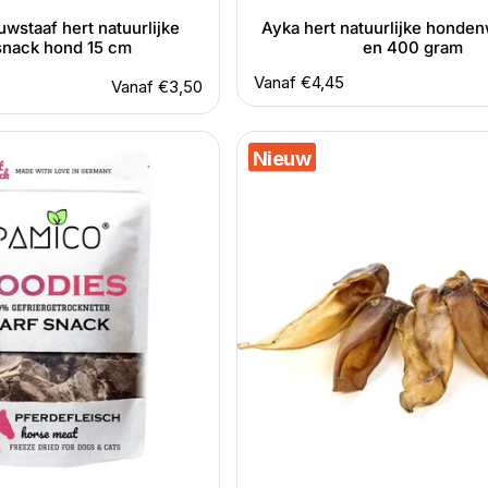
wstaaf hert natuurlijke
Ayka hert natuurlijke honde
nack hond 15 cm
en 400 gram
Normale
Vanaf €4,45
Normale
Vanaf €3,50
prijs
totaal
prijs
aantal
Kauartikel
Nieuw
Nieuw
beoordelingen
reeën
oor
natuurlijke
kauwsnack
per
stuk