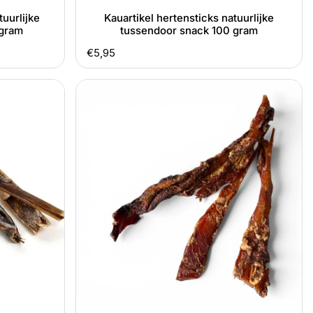
tuurlijke
Kauartikel hertensticks natuurlijke
 gram
tussendoor snack 100 gram
Normale
€5,95
prijs
Kauartikel
achillespees
hert
natuurlijke
kauwsnack
100
-
150
gram