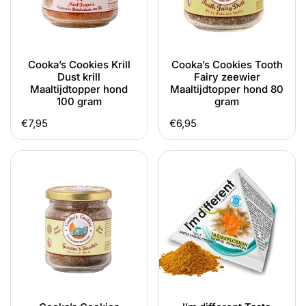
hond
hond
100
80
gram
gram
Cooka’s Cookies Krill
Cooka’s Cookies Tooth
Dust krill
Fairy zeewier
Maaltijdtopper hond
Maaltijdtopper hond 80
100 gram
gram
Normale
€7,95
Normale
€6,95
prijs
prijs
Cooka’s
I’m
Cookies
different
Garden's
Taste
Booster
Explosion
kruiden
forel
Maaltijdtopper
of
hond
eend
100
natuurlijke
gram
maaltijdtopper
hond