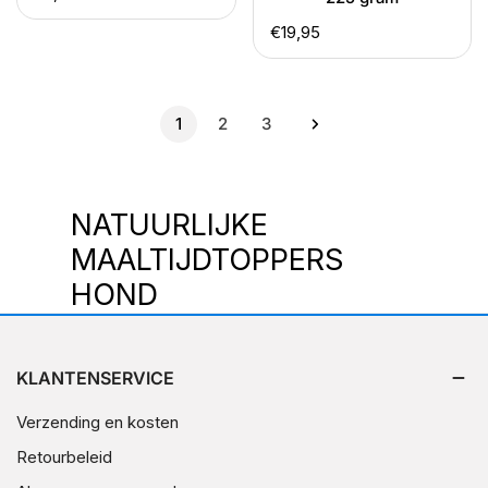
prijs
Normale
€19,95
prijs
1
2
3
V
NATUURLIJKE
E
MAALTIJDTOPPERS
R
HOND
Z
A
KLANTENSERVICE
M
Verzending en kosten
E
Retourbeleid
L