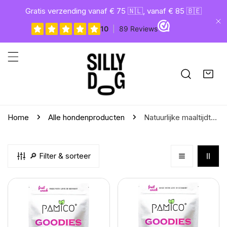
gaan naar artikel
Gratis verzending vanaf € 75 🇳🇱, vanaf € 85 🇧🇪
Di
Home
Alle hondenproducten
Natuurlijke maaltijdtoppers hond
🔎 Filter & sorteer
Pamico
Pamico
wilde
aardbeien
bramen
gevriesdroogde
gevriesdroogde
maaltijdtopper