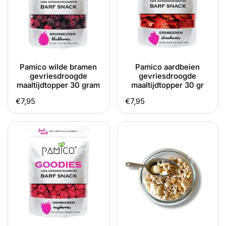
maaltijdtopper
30
30
gr
gram
Pamico wilde bramen
Pamico aardbeien
gevriesdroogde
gevriesdroogde
maaltijdtopper 30 gram
maaltijdtopper 30 gr
Normale
€7,95
Normale
€7,95
prijs
prijs
Pamico
Pamico
frambozen
vismix
gevriesdroogde
gevriesdroogde
maaltijdtopper
maaltijdtopper
30
hond
gram
30
gram