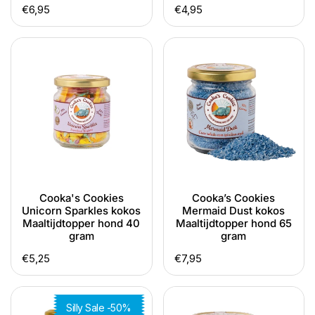
Normale
€6,95
Normale
€4,95
prijs
prijs
Cooka's
Cooka’s
Cookies
Cookies
Unicorn
Mermaid
Sparkles
Dust
kokos
kokos
Maaltijdtopper
Maaltijdtopper
hond
hond
40
65
gram
gram
Cooka's Cookies
Cooka’s Cookies
Unicorn Sparkles kokos
Mermaid Dust kokos
Maaltijdtopper hond 40
Maaltijdtopper hond 65
gram
gram
Normale
€5,25
Normale
€7,95
prijs
prijs
Cooka’s
Cooka’s
Silly Sale -50%
Cookies
Cookies