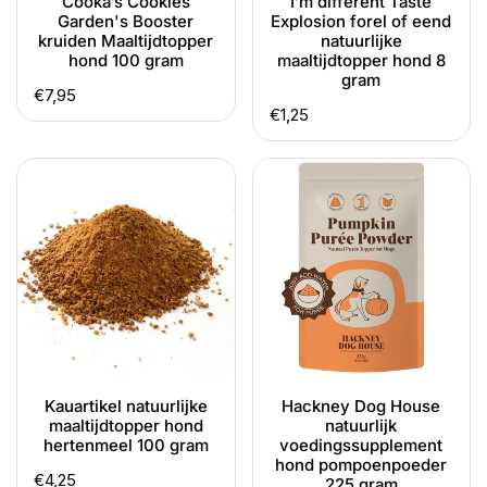
Cooka’s Cookies
I’m different Taste
Garden's Booster
Explosion forel of eend
8
kruiden Maaltijdtopper
natuurlijke
gram
hond 100 gram
maaltijdtopper hond 8
gram
Normale
€7,95
Normale
€1,25
prijs
prijs
Kauartikel
Hackney
natuurlijke
Dog
maaltijdtopper
House
hond
natuurlijk
hertenmeel
voedingssupplement
100
hond
gram
pompoenpoeder
225
gram
Kauartikel natuurlijke
Hackney Dog House
maaltijdtopper hond
natuurlijk
hertenmeel 100 gram
voedingssupplement
hond pompoenpoeder
Normale
€4,25
225 gram