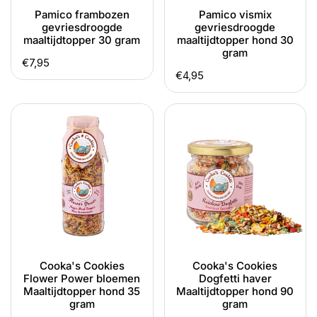
Pamico frambozen
Pamico vismix
gevriesdroogde
gevriesdroogde
maaltijdtopper 30 gram
maaltijdtopper hond 30
gram
Normale
€7,95
Normale
€4,95
prijs
prijs
Cooka's
Cooka's
Cookies
Cookies
Flower
Dogfetti
Power
haver
bloemen
Maaltijdtopper
Maaltijdtopper
hond
hond
90
35
gram
gram
Cooka's Cookies
Cooka's Cookies
Flower Power bloemen
Dogfetti haver
Maaltijdtopper hond 35
Maaltijdtopper hond 90
gram
gram