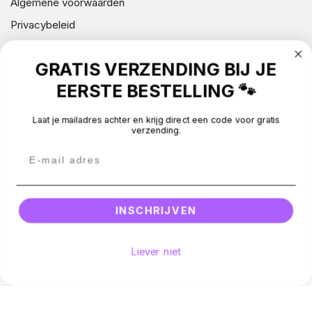
Algemene voorwaarden
I
Privacybeleid
N
Contact gegevens (wettelijke kennisgeving)
G
GRATIS VERZENDING BIJ JE
Klachten
:
EERSTE BESTELLING 🐾
Over Silly Dog
Laat je mailadres achter en krijg direct een code voor gratis
verzending.
NIEUWSBRIEF
CONTACT
BEOORDELINGEN
INSCHRIJVEN
Betaalmethodes
Liever niet
Facebook
Instagram
Email
© 2026 -
Silly Dog
.
All rights reserved.