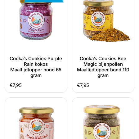
Purple
Bee
Rain
Magic
kokos
bijenpollen
Maaltijdtopper
Maaltijdtopper
hond
hond
65
110
gram
gram
Cooka’s Cookies Purple
Cooka’s Cookies Bee
Rain kokos
Magic bijenpollen
Maaltijdtopper hond 65
Maaltijdtopper hond 110
gram
gram
Normale
€7,95
Normale
€7,95
prijs
prijs
Cooka’s
Cooka’s
Cookies
Cookies
Krill
Tooth
Dust
Fairy
krill
zeewier
Maaltijdtopper
Maaltijdtopper