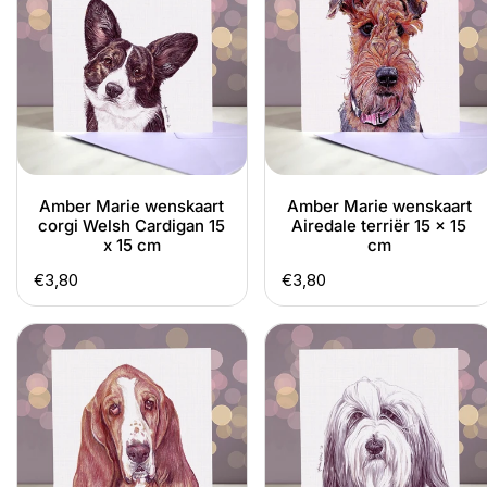
wenskaart
wenskaart
corgi
Airedale
Welsh
terriër
Cardigan
15
15
x
x
15
15
cm
cm
Amber Marie wenskaart
Amber Marie wenskaart
corgi Welsh Cardigan 15
Airedale terriër 15 x 15
x 15 cm
cm
Normale
€3,80
Normale
€3,80
prijs
prijs
Amber
Amber
Marie
Marie
wenskaart
wenskaart
basset
bearded
hound
collie
15
15