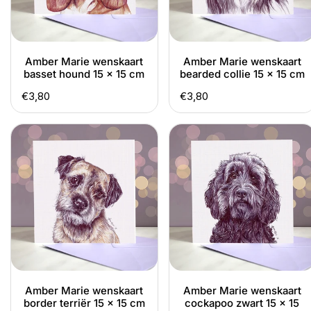
x
x
15
15
cm
cm
Amber Marie wenskaart
Amber Marie wenskaart
basset hound 15 x 15 cm
bearded collie 15 x 15 cm
Normale
€3,80
Normale
€3,80
prijs
prijs
Amber
Amber
Marie
Marie
wenskaart
wenskaart
border
cockapoo
terriër
zwart
15
15
x
x
15
15
cm
cm
Amber Marie wenskaart
Amber Marie wenskaart
border terriër 15 x 15 cm
cockapoo zwart 15 x 15