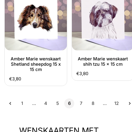
wenskaart
wenskaart
Shetland
shih
sheepdog
tzu
15
15
x
x
15
15
cm
cm
Amber Marie wenskaart
Amber Marie wenskaart
Shetland sheepdog 15 x
shih tzu 15 x 15 cm
15 cm
Normale
€3,80
Normale
€3,80
prijs
prijs
1
…
4
5
6
7
8
…
12
V
WENSKAARTEN MET