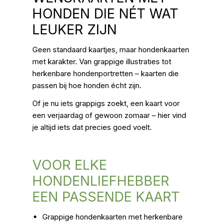
E
HONDEN DIE NÉT WAT
R
LEUKER ZIJN
Z
Geen standaard kaartjes, maar hondenkaarten
A
met karakter.
Van grappige illustraties tot
M
herkenbare hondenportretten – kaarten die
passen bij hoe honden écht zijn.
E
Of je nu iets grappigs zoekt, een kaart voor
L
een verjaardag of gewoon zomaar – hier vind
I
je altijd iets dat precies goed voelt.
N
G
VOOR ELKE
:
HONDENLIEFHEBBER
EEN PASSENDE KAART
Grappige hondenkaarten met herkenbare