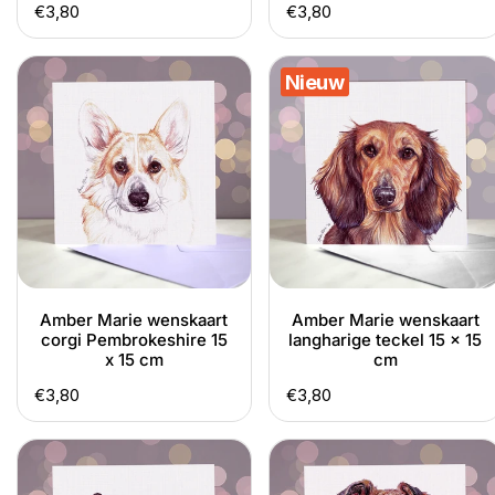
Normale
€3,80
Normale
€3,80
prijs
prijs
Amber
Amber
Nieuw
Marie
Marie
wenskaart
wenskaart
corgi
langharige
Pembrokeshire
teckel
15
15
x
x
15
15
cm
cm
Amber Marie wenskaart
Amber Marie wenskaart
corgi Pembrokeshire 15
langharige teckel 15 x 15
x 15 cm
cm
Normale
€3,80
Normale
€3,80
prijs
prijs
Amber
Amber
Marie
Marie