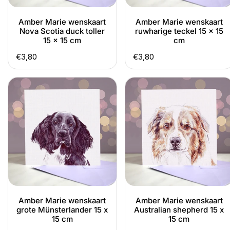
x
cm
15
Amber Marie wenskaart
Amber Marie wenskaart
cm
Nova Scotia duck toller
ruwharige teckel 15 x 15
15 x 15 cm
cm
Normale
€3,80
Normale
€3,80
prijs
prijs
Amber
Amber
Marie
Marie
wenskaart
wenskaart
grote
Australian
Münsterlander
shepherd
15
15
x
x
15
15
cm
cm
Amber Marie wenskaart
Amber Marie wenskaart
grote Münsterlander 15 x
Australian shepherd 15 x
15 cm
15 cm