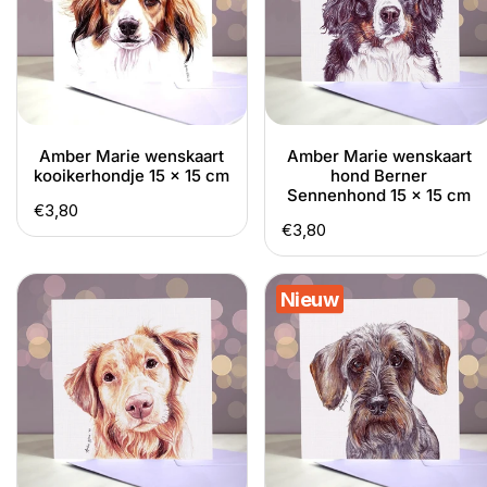
15
Berner
x
Sennenhond
15
15
cm
x
15
cm
Amber Marie wenskaart
Amber Marie wenskaart
kooikerhondje 15 x 15 cm
hond Berner
Sennenhond 15 x 15 cm
Normale
€3,80
Normale
€3,80
prijs
prijs
Amber
Amber
Nieuw
Marie
Marie
wenskaart
wenskaart
Nova
ruwharige
Scotia
teckel
duck
15
toller
x
15
15