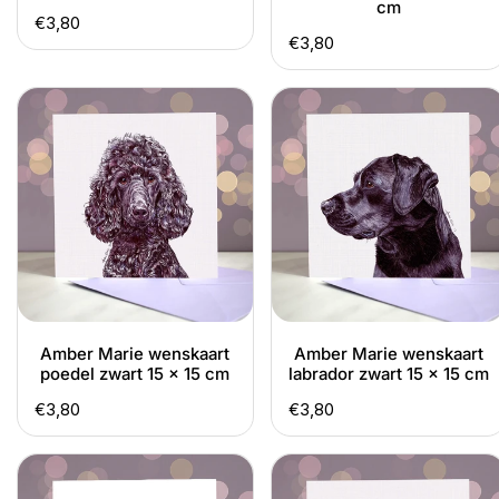
cm
Normale
€3,80
Normale
€3,80
prijs
prijs
Amber
Amber
Marie
Marie
wenskaart
wenskaart
poedel
labrador
zwart
zwart
15
15
x
x
15
15
cm
cm
Amber Marie wenskaart
Amber Marie wenskaart
poedel zwart 15 x 15 cm
labrador zwart 15 x 15 cm
Normale
€3,80
Normale
€3,80
prijs
prijs
Amber
Amber
Marie
Marie