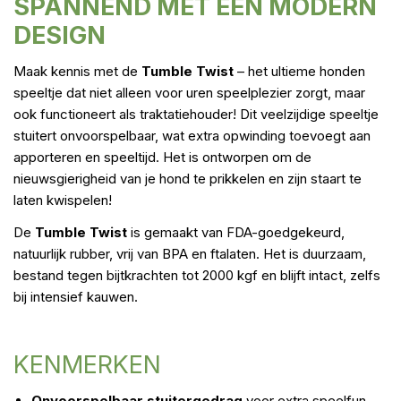
SPANNEND MET EEN MODERN
DESIGN
Maak kennis met de
Tumble Twist
– het ultieme honden
speeltje dat niet alleen voor uren speelplezier zorgt, maar
ook functioneert als traktatiehouder! Dit veelzijdige speeltje
stuitert onvoorspelbaar, wat extra opwinding toevoegt aan
apporteren en speeltijd. Het is ontworpen om de
nieuwsgierigheid van je hond te prikkelen en zijn staart te
laten kwispelen!
De
Tumble Twist
is gemaakt van FDA-goedgekeurd,
natuurlijk rubber, vrij van BPA en ftalaten. Het is duurzaam,
bestand tegen bijtkrachten tot 2000 kgf en blijft intact, zelfs
bij intensief kauwen.
KENMERKEN
Onvoorspelbaar stuitergedrag
voor extra speelfun.