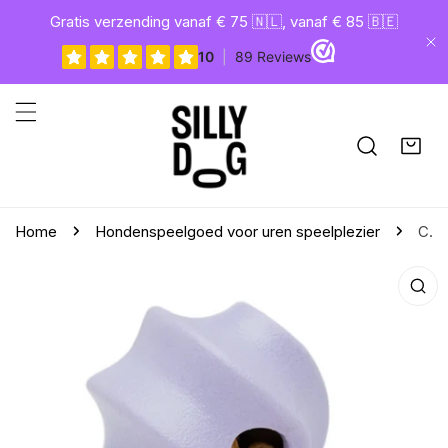
gaan naar artikel
Gratis verzending vanaf € 75 🇳🇱, vanaf € 85 🇧🇪
Di
Home
Hondenspeelgoed voor uren speelplezier
Charlie & Co voerspeeltje Tumble Twist paars
aar productinformatie