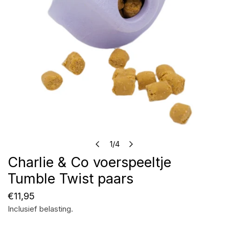
Open media in galerijweergave
1
/
4
van
Charlie & Co voerspeeltje
Tumble Twist paars
Normale
€11,95
Inclusief belasting.
prijs