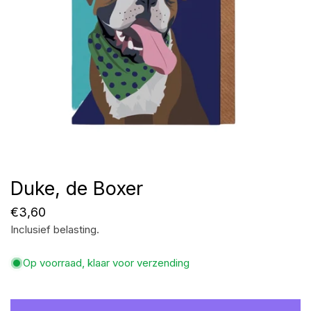
Duke, de Boxer
Open media in galerijweergave
Normale
€3,60
Inclusief belasting.
prijs
Op voorraad, klaar voor verzending