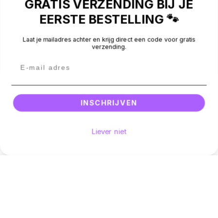
GRATIS VERZENDING BIJ JE
NIEUWSBRIEF
EERSTE BESTELLING 🐾
CONTACT
Laat je mailadres achter en krijg direct een code voor gratis
verzending.
BEOORDELINGEN
Betaalmethodes
Facebook
Instagram
Email
© 2026 -
Silly Dog
.
All rights reserved.
INSCHRIJVEN
Liever niet
Hoeveelheid
Voeg toe aan winkelwagen
Aantal verminderen voor Duke, de Boxer
Verhoog het aantal voor Duke, de Boxer