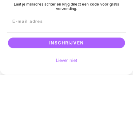
Laat je mailadres achter en krijg direct een code voor gratis
verzending.
BEOORDELINGEN
Betaalmethodes
Facebook
Instagram
Email
© 2026 -
Silly Dog
.
All rights reserved.
INSCHRIJVEN
Liever niet
Hoeveelheid
Voeg toe aan winkelwagen
Aantal verminderen voor Kauartikel bockworst eend natuurli
Verhoog het aantal voor Kauartikel bockworst