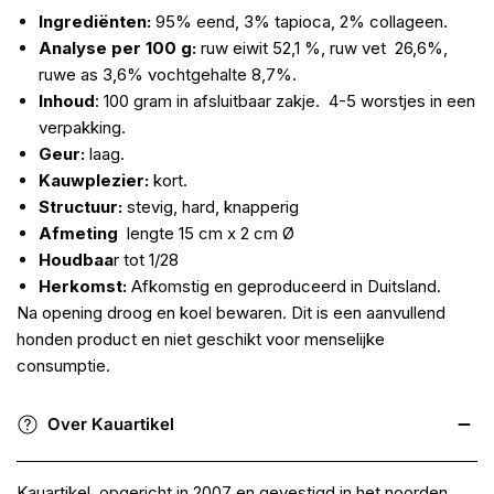
Ingrediënten:
95% eend, 3% tapioca, 2% collageen.
Analyse per 100 g:
ruw eiwit 52,1 %, ruw vet 26,6%,
ruwe as 3,6% vochtgehalte 8,7%.
Inhoud
: 1
00 gram in afsluitbaar zakje. 4-5 worstjes in een
verpakking.
Geur:
laag.
Kauwplezier:
kort.
Structuur:
stevig, hard, knapperig
Afmeting
lengte 15 cm x 2 cm Ø
Houdbaa
r tot 1/28
Herkomst:
Afkomstig en geproduceerd in Duitsland.
Na opening droog en koel bewaren. Dit is een aanvullend
honden product en niet geschikt voor menselijke
consumptie.
Over Kauartikel
Kauartikel, opgericht in 2007 en gevestigd in het noorden