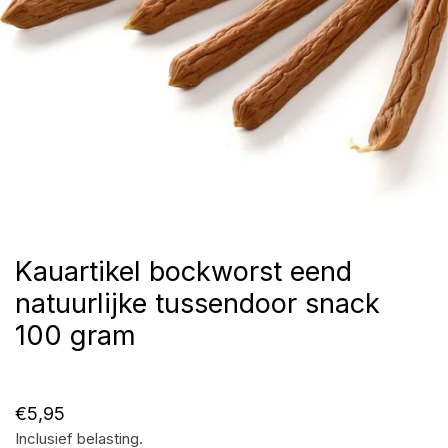
Kauartikel bockworst eend
Open media in galerijweergave
natuurlijke tussendoor snack
100 gram
Normale
€5,95
Inclusief belasting.
prijs