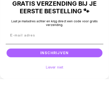
GRATIS VERZENDING BIJ JE
NIEUWSBRIEF
EERSTE BESTELLING 🐾
Laat je mailadres achter en krijg direct een code voor gratis
CONTACT
verzending.
BEOORDELINGEN
Betaalmethodes
Facebook
Instagram
Email
INSCHRIJVEN
© 2026 -
Silly Dog
.
All rights reserved.
Liever niet
Voeg toe aan winkelwagen