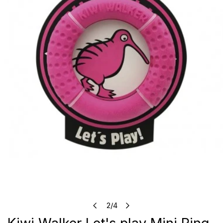
Open media in galerijweergave
2
/
4
van