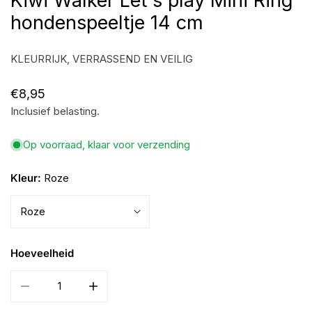
Kiwi Walker Let's play Mini Ring
hondenspeeltje 14 cm
KLEURRIJK, VERRASSEND EN VEILIG
Normale
€8,95
Inclusief belasting.
prijs
Op voorraad, klaar voor verzending
Kleur:
Roze
Hoeveelheid
Aantal verminderen voor Kiwi Walker Let&#39;s play Mini R
Verhoog het aantal voor Kiwi Walker Let&#39;