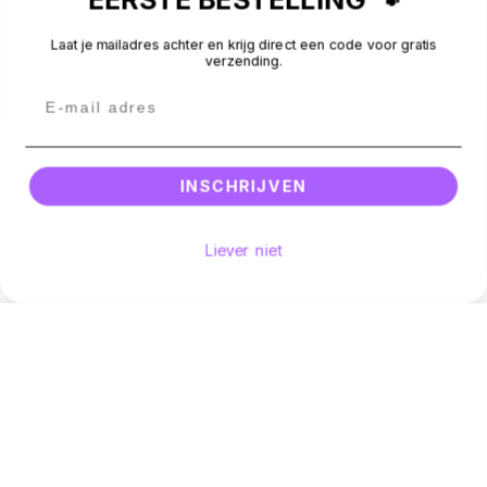
CONTACT
Laat je mailadres achter en krijg direct een code voor gratis
verzending.
BEOORDELINGEN
Betaalmethodes
Facebook
Instagram
Email
© 2026 -
Silly Dog
.
All rights reserved.
INSCHRIJVEN
Liever niet
Hoeveelheid
Voeg toe aan winkelwagen
Aantal verminderen voor Labrador
Verhoog het aantal voor Labrador