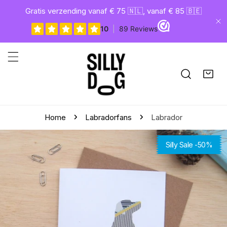
gaan naar artikel
Gratis verzending vanaf € 75 🇳🇱, vanaf € 85 🇧🇪
Di
Home
Labradorfans
Labrador
aar productinformatie
Silly Sale -50%