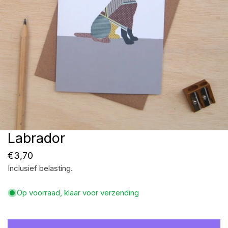
Labrador
Open media in galerijweergave
Normale
€3,70
Inclusief belasting.
prijs
Op voorraad, klaar voor verzending