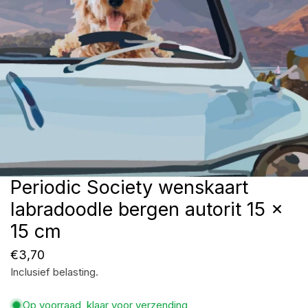
Periodic Society wenskaart
Open media in galerijweergave
labradoodle bergen autorit 15 x
15 cm
Normale
€3,70
Inclusief belasting.
prijs
Op voorraad, klaar voor verzending