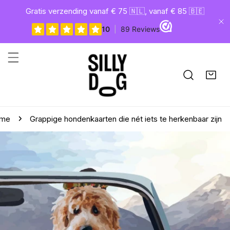
gaan naar artikel
Gratis verzending vanaf € 75 🇳🇱, vanaf € 85 🇧🇪
Di
me
Grappige hondenkaarten die nét iets te herkenbaar zijn
aar productinformatie