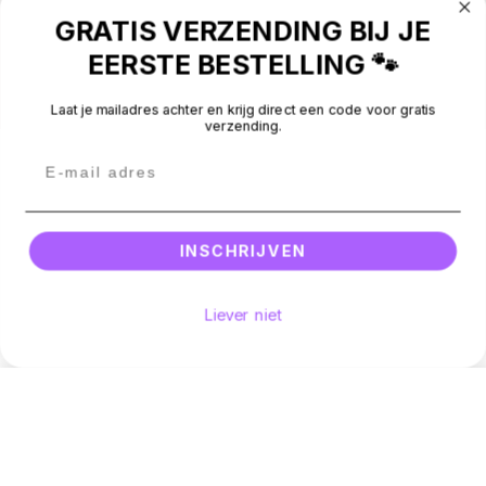
GRATIS VERZENDING BIJ JE
CONTACT
EERSTE BESTELLING 🐾
BEOORDELINGEN
Laat je mailadres achter en krijg direct een code voor gratis
verzending.
Betaalmethodes
Facebook
Instagram
Email
© 2026 -
Silly Dog
.
All rights reserved.
INSCHRIJVEN
Liever niet
Hoeveelheid
Voeg toe aan winkelwagen
Aantal verminderen voor Periodic Society wenskaart labrado
Verhoog het aantal voor Periodic Society wens