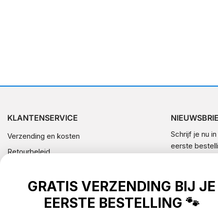
KLANTENSERVICE
NIEUWSBRI
Schrijf je nu i
Verzending en kosten
eerste bestell
Retourbeleid
Algemene voorwaarden
E-
mail
Privacybeleid
GRATIS VERZENDING BIJ JE
Contact gegevens (wettelijke kennisgeving)
EERSTE BESTELLING 🐾
Klachten