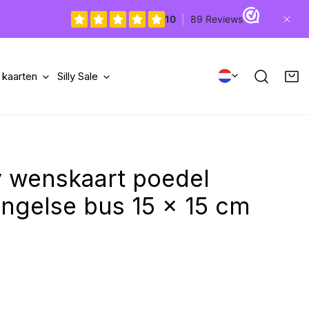
Dicht
LAND/R
 kaarten
Silly Sale
y wenskaart poedel
 Engelse bus 15 x 15 cm