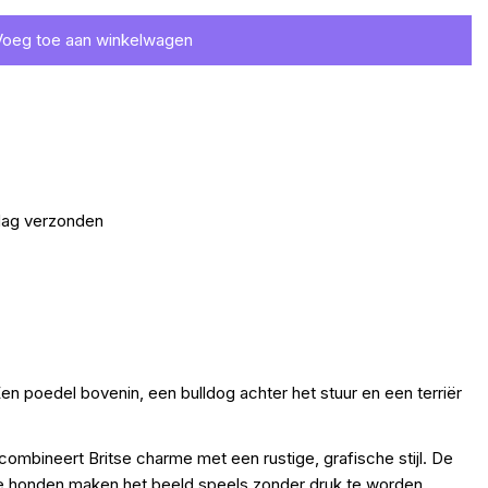
Voeg toe aan winkelwagen
 dag verzonden
 poedel bovenin, een bulldog achter het stuur en een terriër
ombineert Britse charme met een rustige, grafische stijl. De
de honden maken het beeld speels zonder druk te worden.