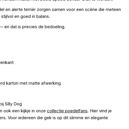
del en alerte terriër zorgen samen voor een scène die meteen
stijlvol en goed in balans.
t — en dat is precies de bedoeling.
nenkant
erd karton met matte afwerking
ij Silly Dog
 ook een kijkje in onze
collectie poedelfans
. Hier vind je
rs. Voor iedereen die gek is op dit slimme en elegante