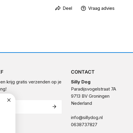
Deel
Vraag advies
EF
CONTACT
n en krijg gratis verzenden op je
Silly Dog
ing!
Paradijsvogelstraat 7A
9713 BV Groningen
Nederland
info@sillydog.nl
0638737827