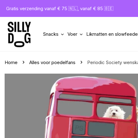
gaan naar artikel
Gratis verzending vanaf € 75 🇳🇱, vanaf € 85 🇧🇪
Snacks
Voer
Likmatten en slowfeede
Home
Alles voor poedelfans
Periodic Society wenska
aar productinformatie