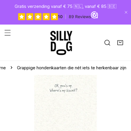
gaan naar artikel
Gratis verzending vanaf € 75 🇳🇱, vanaf € 85 🇧🇪
Di
me
Grappige hondenkaarten die nét iets te herkenbaar zijn
aar productinformatie