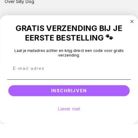
Over Silly Dog
NIEUWSBRIEF
GRATIS VERZENDING BIJ JE
CONTACT
EERSTE BESTELLING 🐾
Laat je mailadres achter en krijg direct een code voor gratis
BEOORDELINGEN
verzending.
Betaalmethodes
Facebook
Instagram
Email
© 2026 -
Silly Dog
.
All rights reserved.
INSCHRIJVEN
Liever niet
Hoeveelheid
Voeg toe aan winkelwagen