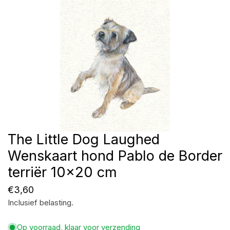
The Little Dog Laughed
Open media in galerijweergave
Wenskaart hond Pablo de Border
terriër 10x20 cm
Normale
€3,60
Inclusief belasting.
prijs
Op voorraad, klaar voor verzending