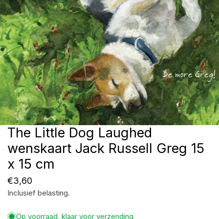
The Little Dog Laughed
Open media in galerijweergave
wenskaart Jack Russell Greg 15
x 15 cm
Normale
€3,60
Inclusief belasting.
prijs
Op voorraad, klaar voor verzending