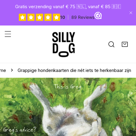
gaan naar artikel
Gratis verzending vanaf € 75 🇳🇱, vanaf € 85 🇧🇪
Di
me
Grappige hondenkaarten die nét iets te herkenbaar zijn
aar productinformatie