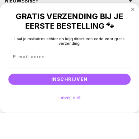
NIEUWSBRIEF
GRATIS VERZENDING BIJ JE
CONTACT
EERSTE BESTELLING 🐾
BEOORDELINGEN
Laat je mailadres achter en krijg direct een code voor gratis
verzending.
Betaalmethodes
Facebook
Instagram
Email
© 2026 -
Silly Dog
.
All rights reserved.
INSCHRIJVEN
Liever niet
Hoeveelheid
Voeg toe aan winkelwagen
Aantal verminderen voor The Little Dog Laughed wenskaart 
Verhoog het aantal voor The Little Dog Laugh