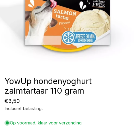
YowUp hondenyoghurt
Open media in galerijweergave
zalmtartaar 110 gram
Normale
€3,50
Inclusief belasting.
prijs
Op voorraad, klaar voor verzending