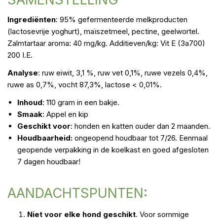
Ingrediënten
: 95% gefermenteerde melkproducten
(lactosevrije yoghurt), maïszetmeel, pectine, geelwortel.
Zalmtartaar aroma: 40 mg/kg. Additieven/kg: Vit E (3a700)
200 I.E.
Analyse
: ruw eiwit, 3,1 %, ruw vet 0,1%, ruwe vezels 0,4%,
ruwe as 0,7%, vocht 87,3%, lactose < 0,01%.
Inhoud
: 110 gram in een bakje.
Smaak
: Appel en kip
Geschikt voor
: honden en katten ouder dan 2 maanden.
Houdbaarheid:
ongeopend houdbaar tot 7/26. Eenmaal
geopende verpakking in de koelkast en goed afgesloten
7 dagen houdbaar!
AANDACHTSPUNTEN:
Niet voor elke hond geschikt
. Voor sommige