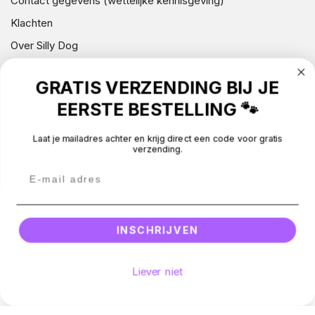
Contact gegevens (wettelijke kennisgeving)
Klachten
Over Silly Dog
GRATIS VERZENDING BIJ JE
NIEUWSBRIEF
EERSTE BESTELLING 🐾
CONTACT
Laat je mailadres achter en krijg direct een code voor gratis
verzending.
BEOORDELINGEN
Betaalmethodes
Facebook
Instagram
Email
© 2026 -
Silly Dog
.
All rights reserved.
INSCHRIJVEN
Liever niet