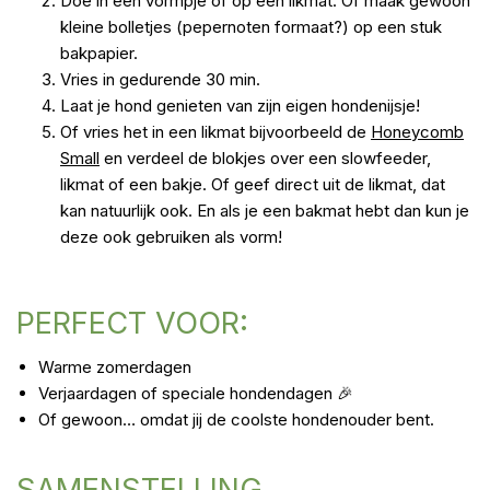
Doe in een vormpje of op een likmat. Of maak gewoon
kleine bolletjes (pepernoten formaat?) op een stuk
bakpapier.
Vries in gedurende 30 min.
Laat je hond genieten van zijn eigen hondenijsje!
Of vries het in een likmat bijvoorbeeld de
Honeycomb
Small
en verdeel de blokjes over een slowfeeder,
likmat of een bakje. Of geef direct uit de likmat, dat
kan natuurlijk ook. En als je een bakmat hebt dan kun je
deze ook gebruiken als vorm!
PERFECT VOOR:
Warme zomerdagen
Verjaardagen of speciale hondendagen 🎉
Of gewoon… omdat jij de coolste hondenouder bent.
SAMENSTELLING