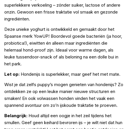
superlekkere verkoeling – zónder suiker, lactose of andere
onzin. Gewoon een frisse traktatie vol smaak en gezonde
ingrediënten.
Deze unieke yoghurt is ontwikkeld en gemaakt door het
Spaanse merk YowUP! Boordevol goede bacteriën (ja hoor,
probiotica!), eiwitten én alleen maar ingrediënten die
helemaal hond-proof zijn. Ideaal voor warme dagen, als
leuke tussendoor-snack of als beloning na een dolle bui in
het park.
Let op:
Hondenijs is superlekker, maar geef het met mate.
Wist je dat zelfs puppy’s mogen genieten van hondenijs? Zo
ontdekken ze op een leuke manier nieuwe structuren en
smaken! En ook volwassen honden vinden het vaak een
spannend avontuur om zo’n ijskoude traktatie te proeven.
Belangrijk:
Houd altijd een oogje in het zeil tijdens het
smullen. Geef geen keihard bevroren ijs – je wilt niet dat hun