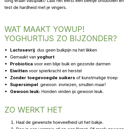
tong eraan vastplakt! Laat het eerst een beetje ontdooien en
test de hardheid met je vingers.
WAT MAAKT YOWUP!
YOGHURTIJS ZO BIJZONDER?
Lactosevrij
dus geen buikpijn na het likken
Gemaakt van
yoghurt
Probiotica
voor een blije buik en gezonde darmen
Eiwitten
voor spierkracht en herstel
Zonder toegevoegde suikers
of kunstmatige troep
Supersimpel
gewoon invriezen, smullen maar!
Gewoon leuk:
Honden vinden ijs gewoon leuk.
ZO WERKT HET
Haal de gewenste hoeveelheid uit het bakje.