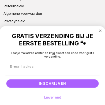
A
Retourbeleid
M
Algemene voorwaarden
E
Privacybeleid
L
Contact gegevens (wettelijke kennisgeving)
I
GRATIS VERZENDING BIJ JE
Klachten
N
EERSTE BESTELLING 🐾
Over Silly Dog
G
:
Laat je mailadres achter en krijg direct een code voor gratis
verzending.
NIEUWSBRIEF
CONTACT
BEOORDELINGEN
INSCHRIJVEN
Betaalmethodes
Liever niet
Facebook
Instagram
Email
© 2026 -
Silly Dog
.
All rights reserved.