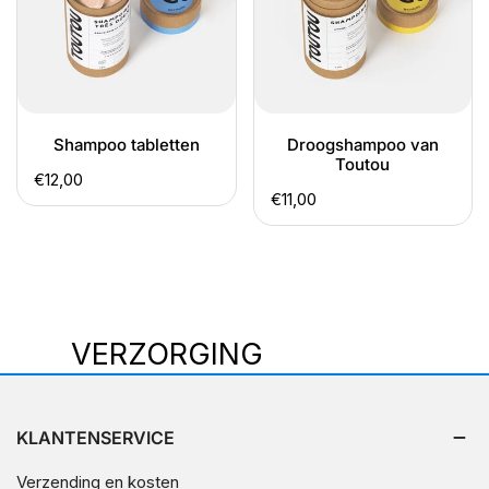
Shampoo tabletten
Droogshampoo van
Toutou
Normale
€12,00
Normale
€11,00
prijs
prijs
V
VERZORGING
E
R
KLANTENSERVICE
Z
Verzending en kosten