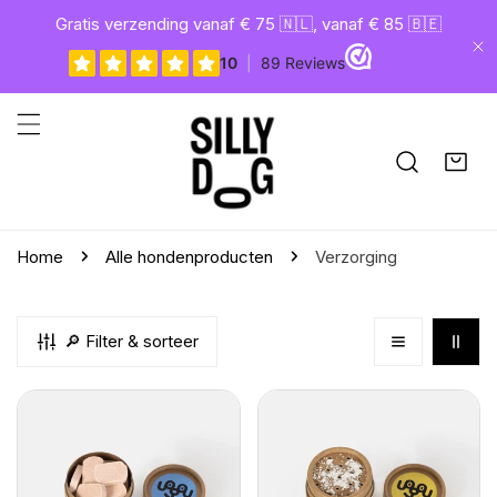
gaan naar artikel
Gratis verzending vanaf € 75 🇳🇱, vanaf € 85 🇧🇪
Di
Home
Alle hondenproducten
Verzorging
🔎 Filter & sorteer
Shampoo
Droogshampoo
tabletten
van
Toutou