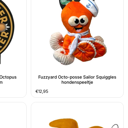
Sailor
Squiggles
hondenspeeltje
i Octopus
Fuzzyard Octo-posse Sailor Squiggles
cm
hondenspeeltje
Normale
€12,95
prijs
Kiwi
Walker
Schildpad
natuurlijk