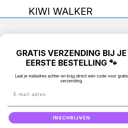
V
KIWI WALKER
E
R
KLANTENSERVICE
NIEUWSBRI
Z
Schrijf je nu i
Verzending en kosten
GRATIS VERZENDING BIJ JE
eerste bestell
A
Retourbeleid
EERSTE BESTELLING 🐾
M
Algemene voorwaarden
E-
mail
Privacybeleid
Laat je mailadres achter en krijg direct een code voor gratis
E
verzending.
Contact gegevens (wettelijke kennisgeving)
L
Klachten
I
Over Silly Dog
N
INSCHRIJVEN
G