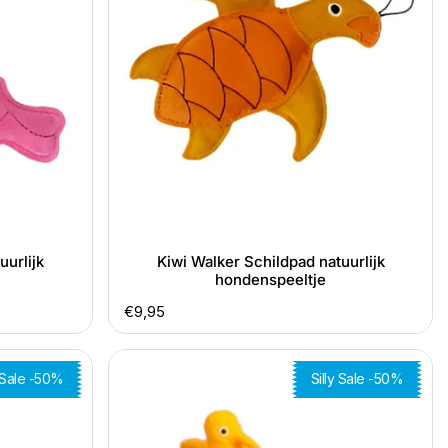
hondenspeeltje
uurlijk
Kiwi Walker Schildpad natuurlijk
hondenspeeltje
Normale
€9,95
prijs
Cigar
y Sale -50%
Silly Sale -50%
racing-
car
Geel