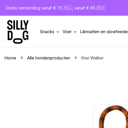
gaan naar artikel
Gratis verzending vanaf € 75 🇳🇱, vanaf € 85 🇧🇪
Snacks
Voer
Likmatten en slowfeede
Home
Alle hondenproducten
Kiwi Walker
Kiwi
Walker
Let's