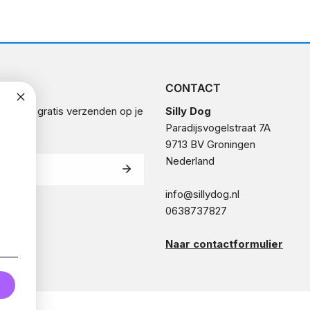
EF
CONTACT
n en krijg gratis verzenden op je
Silly Dog
ing!
Paradijsvogelstraat 7A
9713 BV Groningen
Nederland
info@sillydog.nl
0638737827
Naar contactformulier