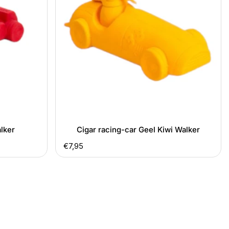
Kiwi
Walker
lker
Cigar racing-car Geel Kiwi Walker
Normale
€7,95
prijs