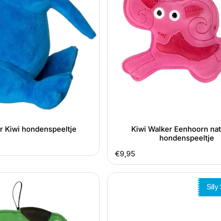
hondenspeeltje
r Kiwi hondenspeeltje
Kiwi Walker Eenhoorn nat
hondenspeeltje
Normale
€9,95
prijs
Formule
Sill
1
Rood
Kiwi