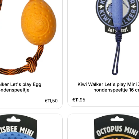
play
Mini
Zeppelin
hondenspeeltje
16
cm
lker Let's play Egg
Kiwi Walker Let's play Mini
ndenspeeltje
hondenspeeltje 16 
Normale
€11,95
Normale
€11,50
prijs
totaal
prijs
aantal
Kiwi
beoordelingen
Walker
Let's