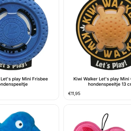
play
Mini
Octopus
hondenspeeltje
13
cm
 Let's play Mini Frisbee
Kiwi Walker Let's play Min
ndenspeeltje
hondenspeeltje 13 
Normale
€11,95
prijs
Kiwi
Walker
Eenhoorn
natuurlijk