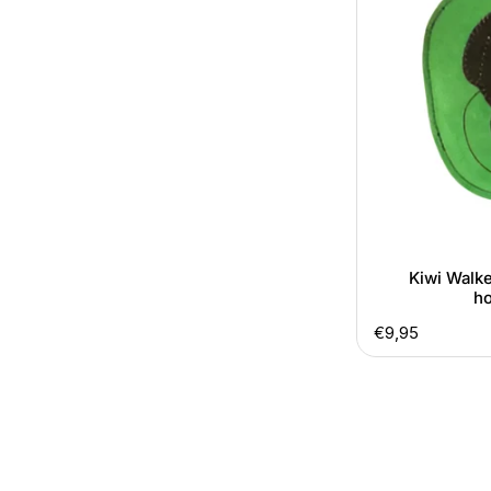
hondenspeeltje
Kiwi Walke
ho
Normale
€9,95
prijs