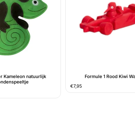
Walker
r Kameleon natuurlijk
Formule 1 Rood Kiwi Wa
ndenspeeltje
Normale
€7,95
prijs