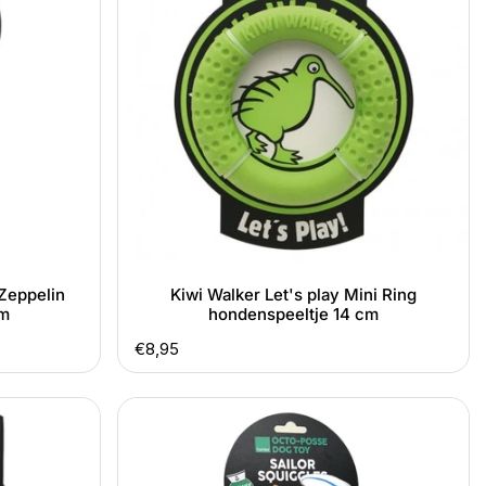
play
Mini
Ring
hondenspeeltje
14
cm
 Zeppelin
Kiwi Walker Let's play Mini Ring
cm
hondenspeeltje 14 cm
Normale
€8,95
prijs
Fuzzyard
Octo-
posse